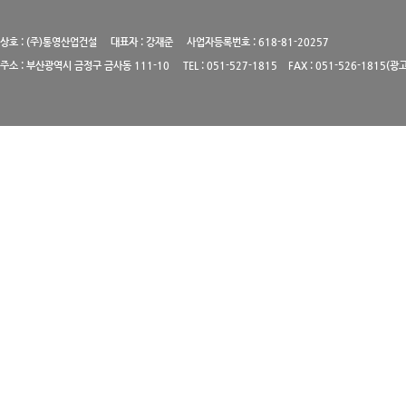
상호 : (주)통영산업건설 대표자 : 강재준 사업자등록번호 : 618-81-20257
주소 : 부산광역시 금정구 금사동 111-10 TEL : 051-527-1815 FAX : 051-526-1815(광