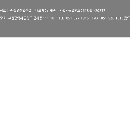
상호 : (주)통영산업건설 대표자 : 강재준 사업자등록번호 : 618-81-20257
주소 : 부산광역시 금정구 금사동 111-10 TEL : 051-527-1815 FAX : 051-526-1815(광